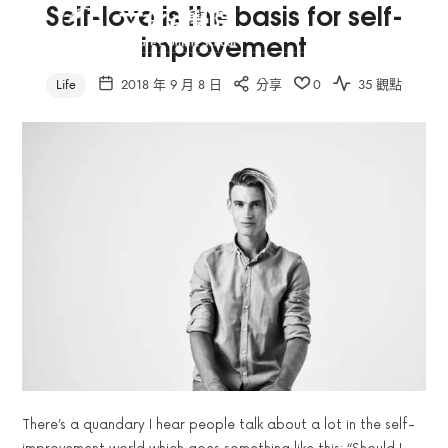
Self-love is the basis for self-
文
improvement
化
文
Life
2018 年 9 月 8 日
分享
0
35 觀點
化
E
e
學
院
學
是
您
院-
學
習
Culture
台
灣
文
E
化
的
Online
線
上
School
There’s a quandary I hear people talk about a lot in the self-
平
台。