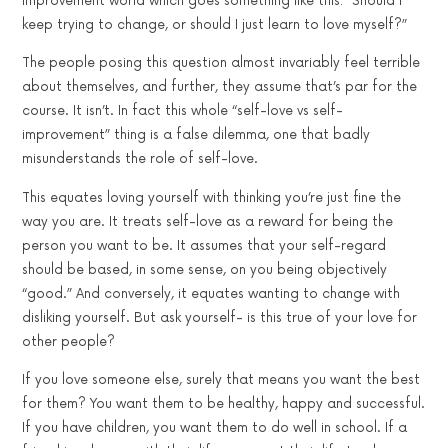
improvement world which goes something like this: “Should I
透
keep trying to change, or should I just learn to love myself?”
過
The people posing this question almost invariably feel terrible
我
們
about themselves, and further, they assume that’s par for the
的
course. It isn’t. In fact this whole “self-love vs self-
課
improvement” thing is a false dilemma, one that badly
程，
misunderstands the role of self-love.
探
索
This equates loving yourself with thinking you’re just fine the
台
way you are. It treats self-love as a reward for being the
灣，
person you want to be. It assumes that your self-regard
了
should be based, in some sense, on you being objectively
解
“good.” And conversely, it equates wanting to change with
多
disliking yourself. But ask yourself- is this true of your love for
樣
other people?
性
和
If you love someone else, surely that means you want the best
豐
for them? You want them to be healthy, happy and successful.
富
If you have children, you want them to do well in school. If a
性