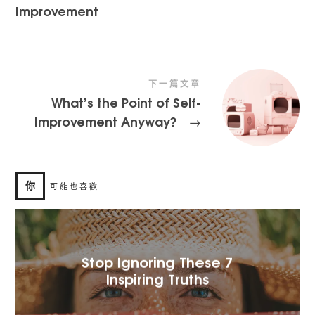
Improvement
下一篇文章
What’s the Point of Self-
Improvement Anyway?
→
你
可能也喜歡
Stop Ignoring These 7
Inspiring Truths