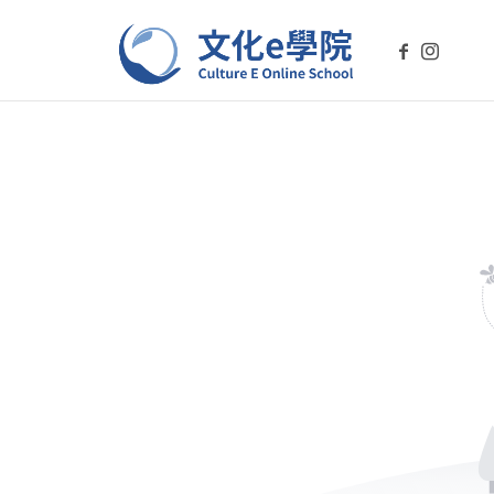
文化e學院-Culture E On
文化E學院是您學習台灣文化的線上平台。透過我們的課程，探索