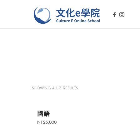
文化e學院-Culture E On
文化E學院是您學習台灣文化的線上平台。透過我們的課程，探索
SHOWING ALL 3 RESULTS
國語
NT$
5,000