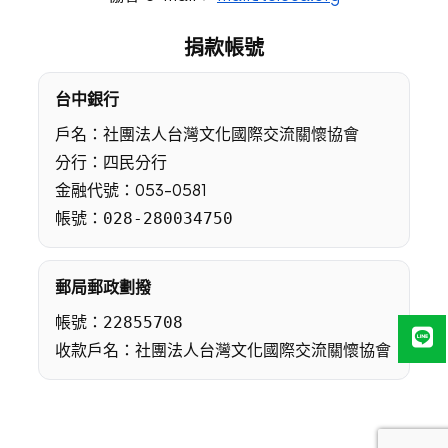
透
捐款帳號
過
我
們
台中銀行
的
課
戶名：社團法人台灣文化國際交流關懷協會
程，
分行：四民分行
探
金融代號：053-0581
索
帳號：
028-280034750
台
灣，
了
解
郵局郵政劃撥
多
帳號：
22855708
樣
收款戶名：社團法人台灣文化國際交流關懷協會
性
和
豐
富
性