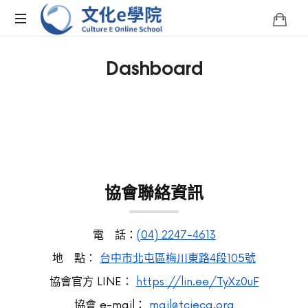
文
化
文
Dashboard
化
E
e
學
院
學
是
您
院-
學
習
協會聯絡資訊
Culture
台
灣
文
E
化
電 話：
(04) 2247-4613
的
Online
地 點：
台中市北屯區梅川東路4段105號
線
上
協會官方 LINE：
https://lin.ee/TyXz0uF
School
平
協會 e-mail：
mail@tcieca.org
台。