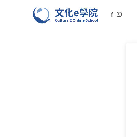
文化e學院-Culture E On
文化E學院是您學習台灣文化的線上平台。透過我們的課程，探索