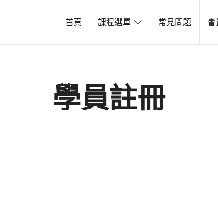
line School
首頁
課程選單
常見問題
會
台灣，了解多樣性和豐富性
學員註冊