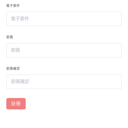
透
電子郵件
過
我
們
的
課
密碼
程，
探
索
台
灣，
密碼確認
了
解
多
樣
性
註冊
和
豐
富
性