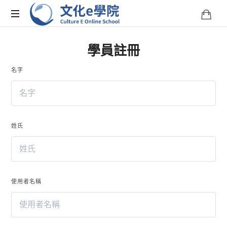
文
化
文
學員註冊
化
E
e
學
名字
院
學
是
您
院-
學
習
姓氏
Culture
台
灣
文
E
化
的
使用者名稱
Online
線
上
School
平
台。