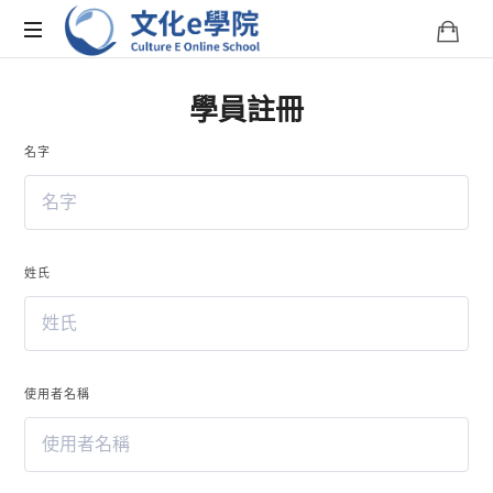
文
化
文
學員註冊
化
E
e
學
名字
院
學
是
您
院-
學
習
姓氏
Culture
台
灣
文
E
化
的
使用者名稱
Online
線
上
School
平
台。