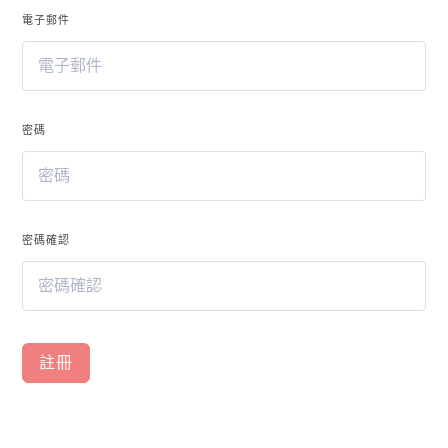
透
電子郵件
過
我
們
的
課
密碼
程，
探
索
台
灣，
密碼確認
了
解
多
樣
性
註冊
和
豐
富
性