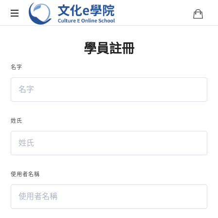
文
化
文
學員註冊
化
E
e
學
名字
院
學
是
您
院-
學
習
姓氏
Culture
台
灣
文
E
化
的
使用者名稱
Online
線
上
School
平
台。