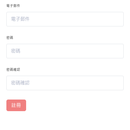
透
電子郵件
過
我
們
的
課
密碼
程，
探
索
台
灣，
密碼確認
了
解
多
樣
性
註冊
和
豐
富
性