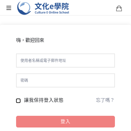
文
化
文
化
E
e
嗨，歡迎回來
學
院
學
是
您
院-
學
習
Culture
台
灣
文
E
化
讓我保持登入狀態
忘了嗎？
的
Online
線
上
登入
School
平
台。