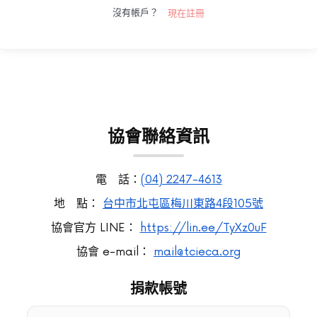
沒有帳戶？
現在註冊
透
過
我
們
的
課
程，
探
協會聯絡資訊
索
台
灣，
電 話：
(04) 2247-4613
了
解
地 點：
台中市北屯區梅川東路4段105號
多
協會官方 LINE：
https://lin.ee/TyXz0uF
樣
性
協會 e-mail：
mail@tcieca.org
和
豐
捐款帳號
富
性