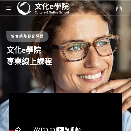
文
化
E
協會網路影音課程
學
院
文化e學院
是
專業線上課程
您
學
習
台
灣
文
化
的
線
上
平
台。