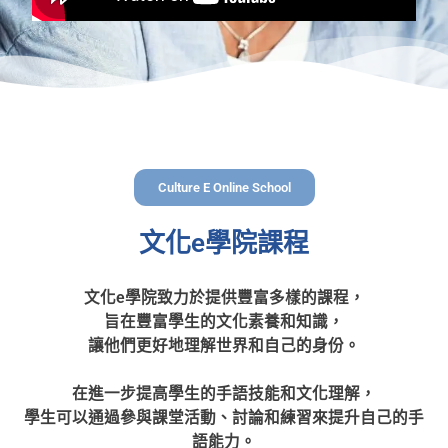
透
過
我
們
的
課
程，
探
Culture E Online School
索
台
文化e學院課程
灣，
了
解
文化e學院致力於提供豐富多樣的課程，
多
旨在豐富學生的文化素養和知識，
樣
讓他們更好地理解世界和自己的身份。
性
和
在進一步提高學生的手語技能和文化理解，
豐
學生可以通過參與課堂活動、討論和練習來提升自己的手
富
性
語能力。